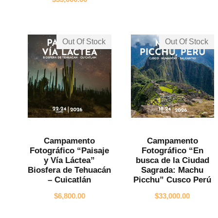
Out Of Stock
Out Of Stock
Campamento
Campamento
Fotográfico “Paisaje
Fotográfico “En
y Vía Láctea”
busca de la Ciudad
Biosfera de Tehuacán
Sagrada: Machu
– Cuicatlán
Picchu” Cusco Perú
$
6,800.00
$
33,000.00