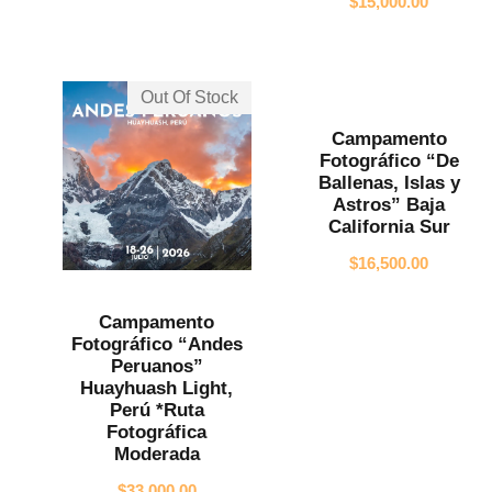
$
15,000.00
Out Of Stock
Campamento
Fotográfico “De
Ballenas, Islas y
Astros” Baja
California Sur
$
16,500.00
Campamento
Fotográfico “Andes
Peruanos”
Huayhuash Light,
Perú *Ruta
Fotográfica
Moderada
$
33,000.00